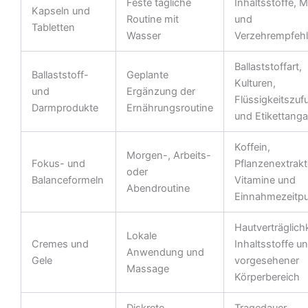
Feste tägliche
Inhaltsstoffe, 
Kapseln und
Routine mit
und
Tabletten
Wasser
Verzehrempfeh
Ballaststoffart,
Ballaststoff-
Geplante
Kulturen,
und
Ergänzung der
Flüssigkeitszuf
Darmprodukte
Ernährungsroutine
und Etikettang
Koffein,
Morgen-, Arbeits-
Fokus- und
Pflanzenextrakt
oder
Balanceformeln
Vitamine und
Abendroutine
Einnahmezeitp
Hautverträglichk
Lokale
Cremes und
Inhaltsstoffe u
Anwendung und
Gele
vorgesehener
Massage
Körperbereich