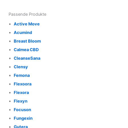
Passende Produkte
Active Move
Acumind
Breast Bloom
Calmea CBD
CleanseSana
Clensy
Femona
Flexoora
Flexora
Flexyn
Focuson
Fungexin
Gutera