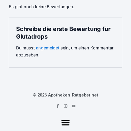
Es gibt noch keine Bewertungen.
Schreibe die erste Bewertung für
Glutadrops
Du musst
angemeldet
sein, um einen Kommentar
abzugeben.
© 2026 Apotheken-Ratgeber.net
F
I
Y
a
n
o
c
s
u
e
t
t
b
a
u
o
g
b
o
r
e