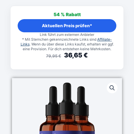
Ursprünglicher
Aktueller
Preis
Preis
54 %
Rabatt
war:
ist:
79,95 €
36,65 €.
Aktuellen Preis prüfen*
Link führt zum externen Anbieter
* Mit Sternchen gekennzeichnete Links sind
Affiliate-
Links
. Wenn du über diese Links kaufst, erhalten wir ggf.
eine Provision. Für dich entstehen keine Mehrkosten.
36,65
€
79,95
€