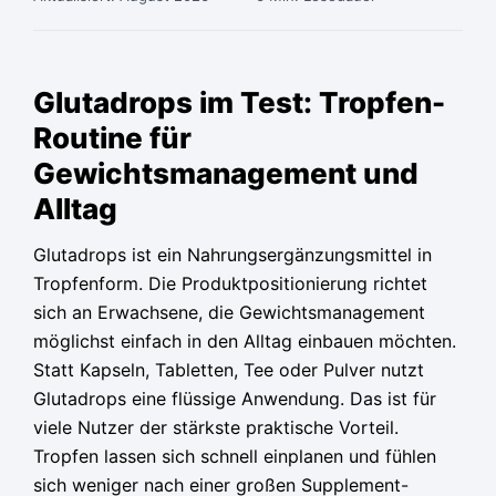
Ursprünglicher
Ursprünglicher
Ursprünglicher
Aktueller
Aktueller
Aktueller
Preis
Preis
Preis
Preis
Preis
Preis
Glutadrops im Test: Tropfen-
war:
war:
war:
ist:
ist:
ist:
Routine für
79,95 €
79,95 €
79,95 €
36,65 €.
36,65 €.
36,65 €.
Gewichtsmanagement und
Alltag
Glutadrops ist ein Nahrungsergänzungsmittel in
Tropfenform. Die Produktpositionierung richtet
sich an Erwachsene, die Gewichtsmanagement
möglichst einfach in den Alltag einbauen möchten.
Statt Kapseln, Tabletten, Tee oder Pulver nutzt
Glutadrops eine flüssige Anwendung. Das ist für
viele Nutzer der stärkste praktische Vorteil.
Tropfen lassen sich schnell einplanen und fühlen
sich weniger nach einer großen Supplement-