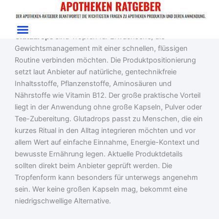
Zum
Start
/
Gewichtsmanagement
/ Glutadrops
Inhalt
Glutadrops Test: Tropfen für Sättigung & Fokus
springen
Glutadrops
sind Tropfen für Erwachsene, die
Gewichtsmanagement mit einer schnellen, flüssigen
Routine verbinden möchten. Die Produktpositionierung
setzt laut Anbieter auf natürliche, gentechnikfreie
Inhaltsstoffe, Pflanzenstoffe, Aminosäuren und
Nährstoffe wie Vitamin B12. Der große praktische Vorteil
liegt in der Anwendung ohne große Kapseln, Pulver oder
Tee-Zubereitung. Glutadrops passt zu Menschen, die ein
kurzes Ritual in den Alltag integrieren möchten und vor
allem Wert auf einfache Einnahme, Energie-Kontext und
bewusste Ernährung legen. Aktuelle Produktdetails
sollten direkt beim Anbieter geprüft werden. Die
Tropfenform kann besonders für unterwegs angenehm
sein. Wer keine großen Kapseln mag, bekommt eine
niedrigschwellige Alternative.