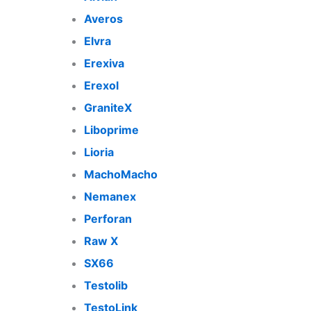
Averos
Elvra
Erexiva
Erexol
GraniteX
Liboprime
Lioria
MachoMacho
Nemanex
Perforan
Raw X
SX66
Testolib
TestoLink