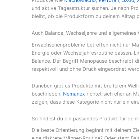
Produkte wie
MachoMacho
,
Perforan
,
SX66
,
und aktive Tagesstruktur suchen. Je nach Pro
bleibt, ob die Produktform zu deinem Alltag
Auch Balance, Wechseljahre und allgemeines
Erwachsenenprobleme betreffen nicht nur Mä
Energie oder Wechseljahresroutine passen. Lio
Balance. Der Begriff Menopause beschreibt di
respektvoll und ohne Druck eingeordnet werd
Daneben gibt es Produkte mit breiterem Wel
beschrieben.
Nemanex
richtet sich eher an M
zeigen, dass diese Kategorie nicht nur ein e
So findest du ein passendes Produkt für dein
Die beste Orientierung beginnt mit deinem Zi
eine diskrete Männer-Routine? Oder steht Bala