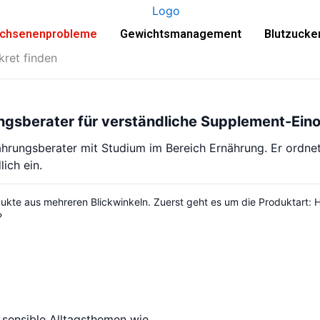
chsenenprobleme
Gewichtsmanagement
Blutzucke
kret finden
ngsberater für verständliche Supplement-Ein
ährungsberater mit Studium im Bereich Ernährung. Er ordnet
ich ein.
kte aus mehreren Blickwinkeln. Zuerst geht es um die Produktart: Ha
?
 sensible Alltagsthemen wie