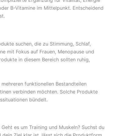
mplizierte Ergänzung für Vitalität, Energie
oder B-Vitamine im Mittelpunkt. Entscheidend
t.
ukte suchen, die zu Stimmung, Schlaf,
utine mit Fokus auf Frauen, Menopause und
dukte in diesem Bereich sollten ruhig,
 mehreren funktionellen Bestandteilen
utinen verbinden möchten. Solche Produkte
ssituationen bündelt.
n? Geht es um Training und Muskeln? Suchst du
ein Ziel klar ist, lässt sich die Produktform