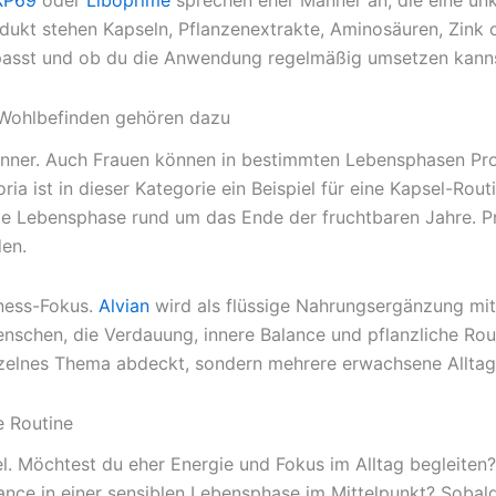
XP69
oder
Liboprime
sprechen eher Männer an, die eine unko
dukt stehen Kapseln, Pflanzenextrakte, Aminosäuren, Zink 
 passt und ob du die Anwendung regelmäßig umsetzen kanns
 Wohlbefinden gehören dazu
nner. Auch Frauen können in bestimmten Lebensphasen Prod
ria ist in dieser Kategorie ein Beispiel für eine Kapsel-Ro
e Lebensphase rund um das Ende der fruchtbaren Jahre. Pro
en.
lness-Fokus.
Alvian
wird als flüssige Nahrungsergänzung mit
enschen, die Verdauung, innere Balance und pflanzliche Ro
inzelnes Thema abdeckt, sondern mehrere erwachsene Alltag
e Routine
el. Möchtest du eher Energie und Fokus im Alltag begleite
nce in einer sensiblen Lebensphase im Mittelpunkt? Sobald d