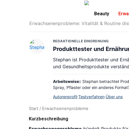
Zum
Inhalt
Beauty
Erwa
springen
Erwachsenenprobleme: Vitalität & Routine dis
REDAKTIONELLE EINORDNUNG
Produkttester und Ernähru
Stephan ist Produkttester und Ern
und Gesundheitsprodukte verständl
Arbeitsweise::
Stephan betrachtet Produ
Spray, Pflaster oder ein anderes Format
Autorenprofil
·
Testverfahren
·
Über uns
Start
/ Erwachsenenprobleme
Kurzbeschreibung
Erwachsenenprobleme
bündelt Produkte für