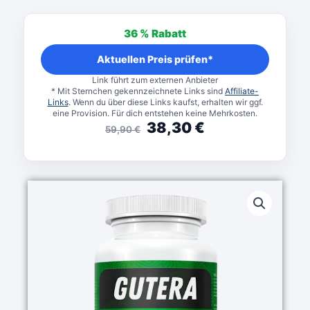
Ursprünglicher
Aktueller
Preis
Preis
36 %
Rabatt
war:
ist:
59,90 €
38,30 €.
Aktuellen Preis prüfen*
Link führt zum externen Anbieter
* Mit Sternchen gekennzeichnete Links sind
Affiliate-
Links
. Wenn du über diese Links kaufst, erhalten wir ggf.
eine Provision. Für dich entstehen keine Mehrkosten.
38,30
€
59,90
€