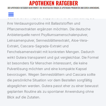
Zum
Start
/
Gesundheit
/ Gutera
Inhalt
Gutera im Test: Kapseln für die Verdauungsroutine
springen
Gutera
ist ein Kapsel-Supplement für Erwachsene, die
ihre Verdauungsroutine mit Ballaststoffen und
Pflanzenextrakten ergänzen möchten. Die deutsche
Anbieterquelle nennt Psylliumsamenschalenpulver,
Leinsamenpulver, Sennesblätterextrakt, Aloe-Vera-
Extrakt, Cascara-Sagrada-Extrakt und
Fenchelsamenextrakt mit konkreten Mengen. Dadurch
wirkt Gutera transparent und gut vergleichbar. Die Formel
ist besonders für Menschen interessant, die keine
Pulverlösung möchten und eine kompakte Kapsel
bevorzugen. Wegen Sennesblättern und Cascara sollte
die persönliche Situation vor dem Bestellen sorgfältig
abgeglichen werden. Gutera passt eher zu einer bewusst
geplanten Routine als zu spontaner Anwendung ohne
Blick auf die Zutaten.