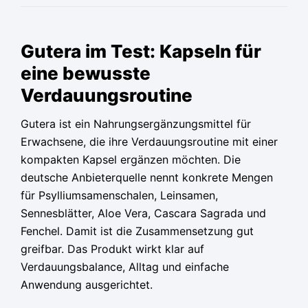
Ursprünglicher
Ursprünglicher
Ursprünglicher
Aktueller
Aktueller
Aktueller
Preis
Preis
Preis
Preis
Preis
Preis
Gutera im Test: Kapseln für
war:
war:
war:
ist:
ist:
ist:
eine bewusste
59,90 €
59,90 €
59,90 €
38,30 €.
38,30 €.
38,30 €.
Verdauungsroutine
Gutera ist ein Nahrungsergänzungsmittel für
Erwachsene, die ihre Verdauungsroutine mit einer
kompakten Kapsel ergänzen möchten. Die
deutsche Anbieterquelle nennt konkrete Mengen
für Psylliumsamenschalen, Leinsamen,
Sennesblätter, Aloe Vera, Cascara Sagrada und
Fenchel. Damit ist die Zusammensetzung gut
greifbar. Das Produkt wirkt klar auf
Verdauungsbalance, Alltag und einfache
Anwendung ausgerichtet.