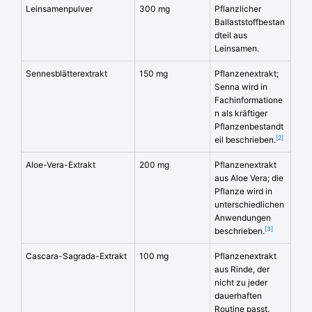
Leinsamenpulver
300 mg
Pflanzlicher
Ballaststoffbestan
dteil aus
Leinsamen.
Sennesblätterextrakt
150 mg
Pflanzenextrakt;
Senna wird in
Fachinformatione
n als kräftiger
Pflanzenbestandt
[2]
eil beschrieben.
Aloe-Vera-Extrakt
200 mg
Pflanzenextrakt
aus Aloe Vera; die
Pflanze wird in
unterschiedlichen
Anwendungen
[3]
beschrieben.
Cascara-Sagrada-Extrakt
100 mg
Pflanzenextrakt
aus Rinde, der
nicht zu jeder
dauerhaften
Routine passt.