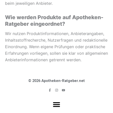
beim jeweiligen Anbieter.
Wie werden Produkte auf Apotheken-
Ratgeber eingeordnet?
Wir nutzen Produktinformationen, Anbieterangaben,
Inhaltsstoffrecherche, Nutzerfragen und redaktionelle
Einordnung. Wenn eigene Prüfungen oder praktische
Erfahrungen vorliegen, sollen sie klar von allgemeinen
Anbieterinformationen getrennt werden.
© 2026 Apotheken-Ratgeber.net
F
I
Y
a
n
o
c
s
u
e
t
t
b
a
u
o
g
b
o
r
e
k
a