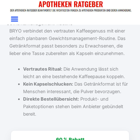
Zum
Start
/
Gewichtsmanagement
/ BRYO
Inhalt
BRYO Test: Kaffeeritual für eine klare
springen
Gewichtsmanagement-Routine
BRYO verbindet den vertrauten Kaffeegenuss mit einer
einfach planbaren Gewichtsmanagement-Routine. Das
Getränkformat passt besonders zu Erwachsenen, die
lieber eine Tasse zubereiten als Kapseln einzunehmen.
Vertrautes Ritual:
Die Anwendung lässt sich
leicht an eine bestehende Kaffeepause koppeln.
Kein Kapselschlucken:
Das Getränkformat ist für
Menschen interessant, die Pulver bevorzugen.
Direkte Bestellübersicht:
Produkt- und
Paketoptionen stehen beim Anbieter gebündelt
bereit.
Ursprünglicher
Aktueller
Preis
Preis
60 %
Rabatt