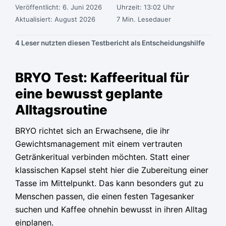
Veröffentlicht: 6. Juni 2026
Uhrzeit: 13:02 Uhr
Aktualisiert: August 2026
7 Min. Lesedauer
4 Leser nutzten diesen Testbericht als Entscheidungshilfe
Ursprünglicher
Ursprünglicher
Ursprünglicher
Aktueller
Aktueller
Aktueller
Preis
Preis
Preis
Preis
Preis
Preis
BRYO Test: Kaffeeritual für
war:
war:
war:
ist:
ist:
ist:
eine bewusst geplante
58,73 €
58,73 €
58,73 €
23,49 €.
23,49 €.
23,49 €.
Alltagsroutine
BRYO richtet sich an Erwachsene, die ihr
Gewichtsmanagement mit einem vertrauten
Getränkeritual verbinden möchten. Statt einer
klassischen Kapsel steht hier die Zubereitung einer
Tasse im Mittelpunkt. Das kann besonders gut zu
Menschen passen, die einen festen Tagesanker
suchen und Kaffee ohnehin bewusst in ihren Alltag
einplanen.