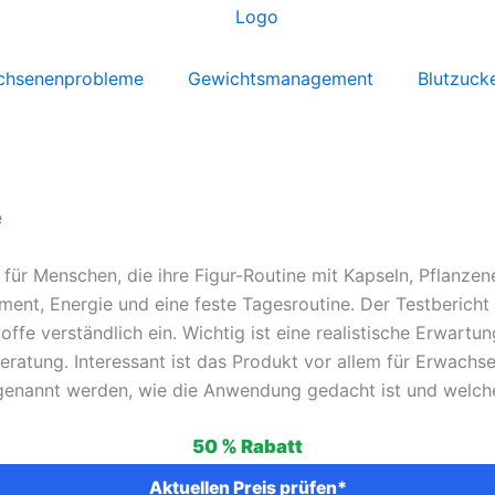
chsenenprobleme
Gewichtsmanagement
Blutzuck
e
ür Menschen, die ihre Figur-Routine mit Kapseln, Pflanzenex
nt, Energie und eine feste Tagesroutine. Der Testbericht
ffe verständlich ein. Wichtig ist eine realistische Erwart
ratung. Interessant ist das Produkt vor allem für Erwachse
genannt werden, wie die Anwendung gedacht ist und welche 
Ursprünglicher
Aktueller
50 %
Rabatt
Preis
Preis
Aktuellen Preis prüfen*