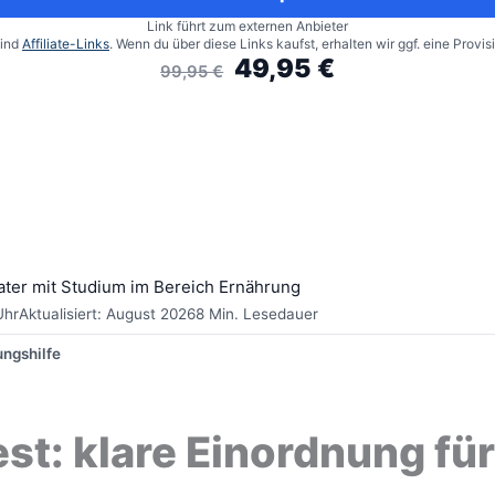
war:
ist:
Link führt zum externen Anbieter
99,95 €
49,95 €.
sind
Affiliate-Links
. Wenn du über diese Links kaufst, erhalten wir ggf. eine Provi
49,95
€
99,95
€
ater mit Studium im Bereich Ernährung
Uhr
Aktualisiert: August 2026
8 Min. Lesedauer
ungshilfe
Ursprünglicher
Aktueller
st: klare Einordnung für
Preis
Preis
war:
ist: