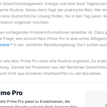
ie Gewichtsmanagement, Energie und eine feste Tagesroutin
99,95 €
49,95 €.
fache Routine. Genau darin liegt der praktische Reiz: Wer 
n eine übersichtliche Lösung finden, die in den Tag passt.
nisation ergänzen möchten.
 den vorliegenden Produktinformationen ableitbar ist. Dazu
e Frage, wie sinnvoll Keto Prime Pro in eine echte Alltagsr
bieter
*
in der verlinkten Bestellumgebung. Dort sollten au
dukt wie Keto Prime Pro kann eine Routine ergänzen. Es ers
ratung. Gerade bei Produkten aus den Bereichen Gewichts
nd nicht aus einzelnen Inhaltsstoffen zu viel abzuleiten.
ime Pro
 Keto Prime Pro passt zu Erwachsenen, die
ement, Energie und eine feste Tagesroutine