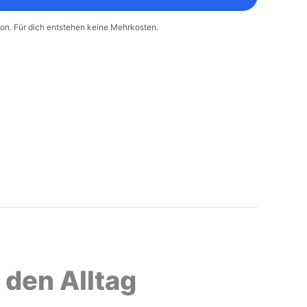
sion. Für dich entstehen keine Mehrkosten.
Ursprünglicher
Ursprünglicher
Aktueller
Aktueller
 den Alltag
Preis
Preis
Preis
Preis
war:
war:
ist:
ist: