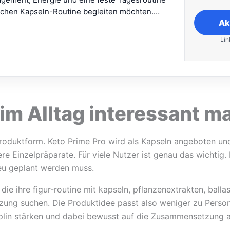
fachen Kapseln-Routine begleiten möchten.
Ak
voll ist das Produkt, wenn die
ste, die Anwendung und die persönliche
Lin
t vorab geprüft werden. Da Koffein enthalten
o Prime Pro eher zu Erwachsenen, die
 Produkte gut vertragen.
im Alltag interessant m
 Produktform. Keto Prime Pro wird als Kapseln angeboten und
e Einzelpräparate. Für viele Nutzer ist genau das wichtig.
eu geplant werden muss.
die ihre figur-routine mit kapseln, pflanzenextrakten, ball
zung suchen. Die Produktidee passt also weniger zu Person
sziplin stärken und dabei bewusst auf die Zusammensetzung