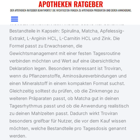
Zum
Start
/
Gewichtsmanagement
/ Troviran
Inhalt
Troviran Test: Kapseln mit Zink, Matcha & Spirulina
springen
Troviran
kombiniert laut Anbieter sechs klar benannte
Bestandteile in Kapseln: Spirulina, Matcha, Apfelessig-
Extrakt, L-Arginin HCL, L-Carnitin HCL und Zink. Die
Formel passt zu Erwachsenen, die
Gewichtsmanagement mit einer festen Tagesroutine
verbinden möchten und Wert auf eine übersichtliche
Deklaration legen. Besonders interessant ist Troviran,
wenn du Pflanzenstoffe, Aminosäureverbindungen und
einen Mineralstoff in einem kompakten Format suchst.
Gleichzeitig solltest du prüfen, ob die Zinkmenge zu
weiteren Präparaten passt, ob Matcha gut in deinen
Tagesrhythmus passt und ob die Anwendung realistisch
zu deinen Mahlzeiten passt. Dadurch wirkt Troviran
besonders greifbar für Nutzer, die vor dem Kauf wissen
möchten, welche Bestandteile pro Tagesdosis genannt
werden.