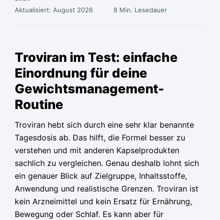
Aktualisiert: August 2026
8 Min. Lesedauer
Ursprünglicher
Ursprünglicher
Ursprünglicher
Aktueller
Aktueller
Aktueller
Preis
Preis
Preis
Preis
Preis
Preis
Troviran im Test: einfache
war:
war:
war:
ist:
ist:
ist:
Einordnung für deine
79,95 €
79,95 €
79,95 €
36,65 €.
36,65 €.
36,65 €.
Gewichtsmanagement-
Routine
Troviran hebt sich durch eine sehr klar benannte
Tagesdosis ab. Das hilft, die Formel besser zu
verstehen und mit anderen Kapselprodukten
sachlich zu vergleichen. Genau deshalb lohnt sich
ein genauer Blick auf Zielgruppe, Inhaltsstoffe,
Anwendung und realistische Grenzen. Troviran ist
kein Arzneimittel und kein Ersatz für Ernährung,
Bewegung oder Schlaf. Es kann aber für