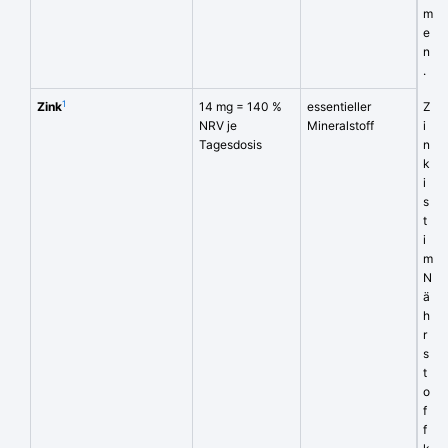
m
e
n
.
1
Zink
14 mg = 140 %
essentieller
Z
NRV je
Mineralstoff
i
Tagesdosis
n
k
i
s
t
i
m
N
ä
h
r
s
t
o
f
f