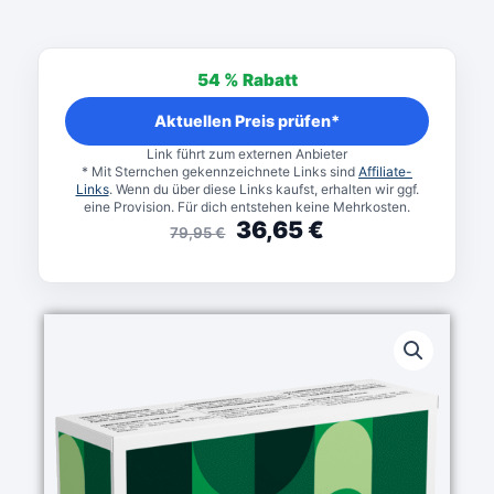
Ursprünglicher
Aktueller
Preis
Preis
54 %
Rabatt
war:
ist:
79,95 €
36,65 €.
Aktuellen Preis prüfen*
Link führt zum externen Anbieter
* Mit Sternchen gekennzeichnete Links sind
Affiliate-
Links
. Wenn du über diese Links kaufst, erhalten wir ggf.
eine Provision. Für dich entstehen keine Mehrkosten.
36,65
€
79,95
€