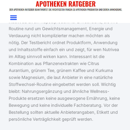
Zum
Start
/
Gewichtsmanagement
/ Nutrivea
Inhalt
Nutrivea Test: Kapseln für Stoffwechsel-Routine
springen
Nutrivea
ist ein Kapselprodukt für Erwachsene, die ihre
Routine rund um Gewichtsmanagement, Energie und
Verdauung nicht komplizierter machen möchten als
nötig. Der Testbericht ordnet Produktform, Anwendung
und Inhaltsstoffe einfach ein und zeigt, für wen Nutrivea
im Alltag sinnvoll wirken kann. Interessant ist die
Kombination aus Pflanzenextrakten wie Citrus
Aurantium, grünem Tee, grünem Kaffee und Kurkuma
sowie Magnesium, die laut Anbieter in eine natürliche
Stoffwechsel-Routine eingebettet werden soll. Wichtig
bleibt: Nahrungsergänzung und ähnliche Wellness-
Produkte ersetzen keine ausgewogene Ernährung, keine
Bewegung und keine individuelle Fachberatung. Vor der
Bestellung sollten aktuelle Anbieterangaben, Etikett und
persönliche Verträglichkeit geprüft werden.