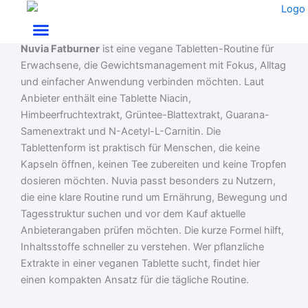
Zum
Start
/
Gewichtsmanagement
/ Nuvia Fatburner
Inhalt
Nuvia Fatburner Test: Tabletten für Fokus & Routine
springen
Nuvia Fatburner
ist eine vegane Tabletten-Routine für
Erwachsene, die Gewichtsmanagement mit Fokus, Alltag
und einfacher Anwendung verbinden möchten. Laut
Anbieter enthält eine Tablette Niacin,
Himbeerfruchtextrakt, Grüntee-Blattextrakt, Guarana-
Samenextrakt und N-Acetyl-L-Carnitin. Die
Tablettenform ist praktisch für Menschen, die keine
Kapseln öffnen, keinen Tee zubereiten und keine Tropfen
dosieren möchten. Nuvia passt besonders zu Nutzern,
die eine klare Routine rund um Ernährung, Bewegung und
Tagesstruktur suchen und vor dem Kauf aktuelle
Anbieterangaben prüfen möchten. Die kurze Formel hilft,
Inhaltsstoffe schneller zu verstehen. Wer pflanzliche
Extrakte in einer veganen Tablette sucht, findet hier
einen kompakten Ansatz für die tägliche Routine.