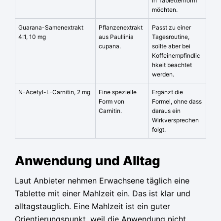
in Tablettenform
möchten.
Guarana-Samenextrakt
Pflanzenextrakt
Passt zu einer
4:1, 10 mg
aus Paullinia
Tagesroutine,
cupana.
sollte aber bei
Koffeinempfindlic
hkeit beachtet
werden.
N-Acetyl-L-Carnitin, 2 mg
Eine spezielle
Ergänzt die
Form von
Formel, ohne dass
Carnitin.
daraus ein
Wirkversprechen
folgt.
Anwendung und Alltag
Laut Anbieter nehmen Erwachsene täglich eine
Tablette mit einer Mahlzeit ein. Das ist klar und
alltagstauglich. Eine Mahlzeit ist ein guter
Orientierungspunkt, weil die Anwendung nicht