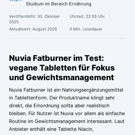
Studium im Bereich Ernährung
Veröffentlicht: 30. Oktober
Uhrzeit: 22:55 Uhr
2025
Aktualisiert: August 2026
6 Min. Lesedauer
Ursprünglicher
Ursprünglicher
Ursprünglicher
Aktueller
Aktueller
Aktueller
Preis
Preis
Preis
Preis
Preis
Preis
Nuvia Fatburner im Test:
war:
war:
war:
ist:
ist:
ist:
vegane Tabletten für Fokus
84,95 €
84,95 €
84,95 €
25,80 €.
25,80 €.
25,80 €.
und Gewichtsmanagement
Nuvia Fatburner ist ein Nahrungsergänzungsmittel
in Tablettenform. Der Produktname klingt sehr
direkt, die Einordnung sollte aber realistisch
bleiben. Für Nutzer ist Nuvia vor allem als einfache
Routine im Gewichtsmanagement interessant. Laut
Anbieter enthält eine Tablette Niacin,