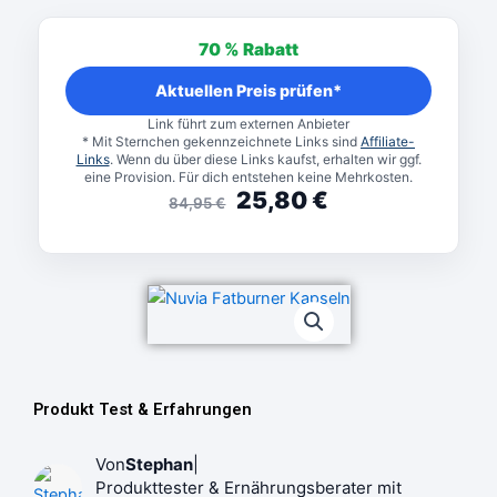
Ursprünglicher
Aktueller
Preis
Preis
70 %
Rabatt
war:
ist:
84,95 €
25,80 €.
Aktuellen Preis prüfen*
Link führt zum externen Anbieter
* Mit Sternchen gekennzeichnete Links sind
Affiliate-
Links
. Wenn du über diese Links kaufst, erhalten wir ggf.
eine Provision. Für dich entstehen keine Mehrkosten.
25,80
€
84,95
€
Produkt Test & Erfahrungen
Von
Stephan
|
Produkttester & Ernährungsberater mit