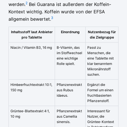
2
werden.
Bei Guarana ist außerdem der Koffein-
Kontext wichtig. Koffein wurde von der EFSA
3
allgemein bewertet.
Inhaltsstoff laut Anbieter
Einordnung
Nutzenbezug für
pro Tablette
die Zielgruppe
Niacin / Vitamin B3, 16 mg
B-Vitamin, das
Passt zu
im Stoffwechsel
Menschen, die
eine wichtige
eine Tablette mit
Rolle spielt.
klar benanntem
Mikronährstoff
suchen.
Himbeerfruchtextrakt 10:1,
Pflanzenextrakt
Ergänzt die
150 mg
aus Rubus
Formel um einen
idaeus.
fruchtbasierten
Pflanzenstoff.
Grüntee-Blattextrakt 4:1,
Pflanzenextrakt
Interessant für
10 mg
aus Camellia
Nutzer, die
sinensis.
Grüntee-Kontext