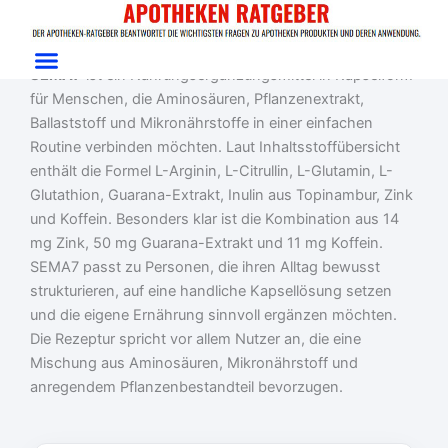
Zum
Start
/
Gewichtsmanagement
/ SEMA7
Inhalt
SEMA7 Test: Aminosäuren und Zink im Alltag
springen
SEMA7
ist ein Nahrungsergänzungsmittel in Kapselform
für Menschen, die Aminosäuren, Pflanzenextrakt,
Ballaststoff und Mikronährstoffe in einer einfachen
Routine verbinden möchten. Laut Inhaltsstoffübersicht
enthält die Formel L-Arginin, L-Citrullin, L-Glutamin, L-
Glutathion, Guarana-Extrakt, Inulin aus Topinambur, Zink
und Koffein. Besonders klar ist die Kombination aus 14
mg Zink, 50 mg Guarana-Extrakt und 11 mg Koffein.
SEMA7 passt zu Personen, die ihren Alltag bewusst
strukturieren, auf eine handliche Kapsellösung setzen
und die eigene Ernährung sinnvoll ergänzen möchten.
Die Rezeptur spricht vor allem Nutzer an, die eine
Mischung aus Aminosäuren, Mikronährstoff und
anregendem Pflanzenbestandteil bevorzugen.
Ursprünglicher
Aktueller