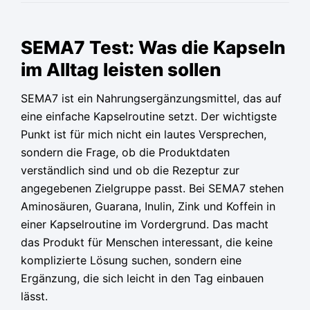
Ursprünglicher
Ursprünglicher
Ursprünglicher
Aktueller
Aktueller
Aktueller
Preis
Preis
Preis
Preis
Preis
Preis
SEMA7 Test: Was die Kapseln
war:
war:
war:
ist:
ist:
ist:
im Alltag leisten sollen
79,95 €
79,95 €
79,95 €
36,65 €.
36,65 €.
36,65 €.
SEMA7 ist ein Nahrungsergänzungsmittel, das auf
eine einfache Kapselroutine setzt. Der wichtigste
Punkt ist für mich nicht ein lautes Versprechen,
sondern die Frage, ob die Produktdaten
verständlich sind und ob die Rezeptur zur
angegebenen Zielgruppe passt. Bei SEMA7 stehen
Aminosäuren, Guarana, Inulin, Zink und Koffein in
einer Kapselroutine im Vordergrund. Das macht
das Produkt für Menschen interessant, die keine
komplizierte Lösung suchen, sondern eine
Ergänzung, die sich leicht in den Tag einbauen
lässt.