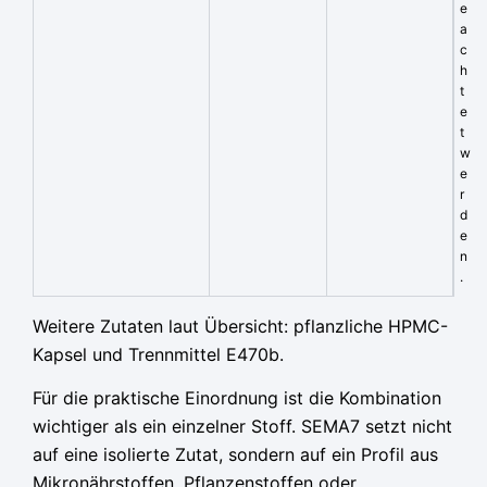
e
a
c
h
t
e
t
w
e
r
d
e
n
.
Weitere Zutaten laut Übersicht: pflanzliche HPMC-
Kapsel und Trennmittel E470b.
Für die praktische Einordnung ist die Kombination
wichtiger als ein einzelner Stoff. SEMA7 setzt nicht
auf eine isolierte Zutat, sondern auf ein Profil aus
Mikronährstoffen, Pflanzenstoffen oder