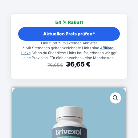
Ursprünglicher
Aktueller
Preis
Preis
54 %
Rabatt
war:
ist:
79,95 €
36,65 €.
Aktuellen Preis prüfen*
Link führt zum externen Anbieter
* Mit Sternchen gekennzeichnete Links sind
Affiliate-
Links
. Wenn du über diese Links kaufst, erhalten wir ggf.
eine Provision. Für dich entstehen keine Mehrkosten.
36,65
€
79,95
€