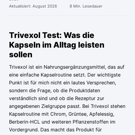
Aktualisiert: August 2026
8 Min. Lesedauer
Ursprünglicher
Ursprünglicher
Ursprünglicher
Aktueller
Aktueller
Aktueller
Preis
Preis
Preis
Preis
Preis
Preis
Trivexol Test: Was die
war:
war:
war:
ist:
ist:
ist:
Kapseln im Alltag leisten
79,95 €
79,95 €
79,95 €
36,65 €.
36,65 €.
36,65 €.
sollen
Trivexol ist ein Nahrungsergänzungsmittel, das auf
eine einfache Kapselroutine setzt. Der wichtigste
Punkt ist für mich nicht ein lautes Versprechen,
sondern die Frage, ob die Produktdaten
verständlich sind und ob die Rezeptur zur
angegebenen Zielgruppe passt. Bei Trivexol stehen
Kapselroutine mit Chrom, Grüntee, Apfelessig,
Berberin-HCL und weiteren Pflanzenstoffen im
Vordergrund. Das macht das Produkt für