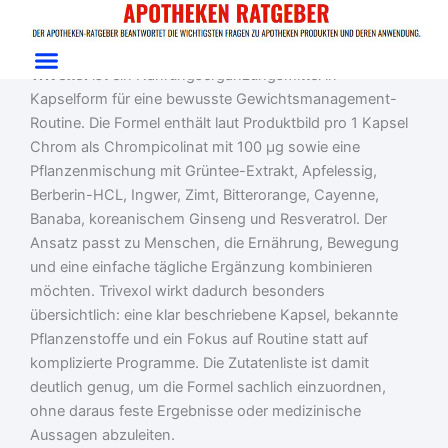
Zum
Start
/
Gewichtsmanagement
/ Trivexol
Inhalt
Trivexol Test: Kapseln für Gewichtsmanagement
springen
Trivexol
ist ein Nahrungsergänzungsmittel in
Kapselform für eine bewusste Gewichtsmanagement-
Routine. Die Formel enthält laut Produktbild pro 1 Kapsel
Chrom als Chrompicolinat mit 100 µg sowie eine
Pflanzenmischung mit Grüntee-Extrakt, Apfelessig,
Berberin-HCL, Ingwer, Zimt, Bitterorange, Cayenne,
Banaba, koreanischem Ginseng und Resveratrol. Der
Ansatz passt zu Menschen, die Ernährung, Bewegung
und eine einfache tägliche Ergänzung kombinieren
möchten. Trivexol wirkt dadurch besonders
übersichtlich: eine klar beschriebene Kapsel, bekannte
Pflanzenstoffe und ein Fokus auf Routine statt auf
komplizierte Programme. Die Zutatenliste ist damit
deutlich genug, um die Formel sachlich einzuordnen,
ohne daraus feste Ergebnisse oder medizinische
Aussagen abzuleiten.