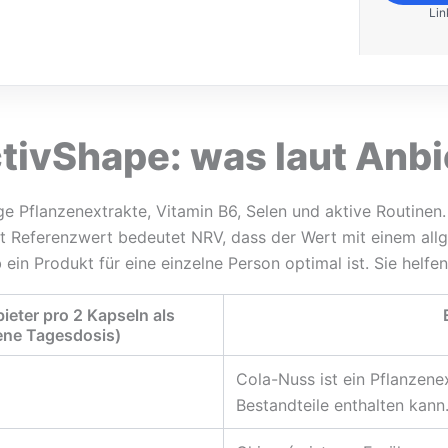
nsibel auf Koffein reagiert oder Medikamente
Lin
 die Angaben vor dem Bestellen besonders
en.
tivShape: was laut Anbie
e Pflanzenextrakte, Vitamin B6, Selen und aktive Routinen.
t Referenzwert bedeutet NRV, dass der Wert mit einem all
ein Produkt für eine einzelne Person optimal ist. Sie helf
ieter pro 2 Kapseln als
ne Tagesdosis)
Cola-Nuss ist ein Pflanzene
Bestandteile enthalten kann