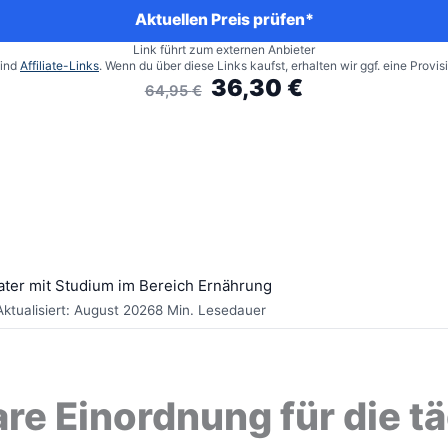
Preis
Preis
Aktuellen Preis prüfen*
war:
ist:
Link führt zum externen Anbieter
64,95 €
36,30 €.
sind
Affiliate-Links
. Wenn du über diese Links kaufst, erhalten wir ggf. eine Provi
36,30
€
64,95
€
ater mit Studium im Bereich Ernährung
Aktualisiert: August 2026
8 Min. Lesedauer
Ursprünglicher
Aktueller
are Einordnung für die t
Preis
Preis