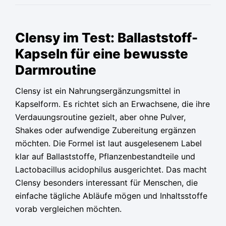
Ursprünglicher
Ursprünglicher
Ursprünglicher
Aktueller
Aktueller
Aktueller
Preis
Preis
Preis
Preis
Preis
Preis
Clensy im Test: Ballaststoff-
war:
war:
war:
ist:
ist:
ist:
Kapseln für eine bewusste
79,95 €
79,95 €
79,95 €
36,65 €.
36,65 €.
36,65 €.
Darmroutine
Clensy ist ein Nahrungsergänzungsmittel in
Kapselform. Es richtet sich an Erwachsene, die ihre
Verdauungsroutine gezielt, aber ohne Pulver,
Shakes oder aufwendige Zubereitung ergänzen
möchten. Die Formel ist laut ausgelesenem Label
klar auf Ballaststoffe, Pflanzenbestandteile und
Lactobacillus acidophilus ausgerichtet. Das macht
Clensy besonders interessant für Menschen, die
einfache tägliche Abläufe mögen und Inhaltsstoffe
vorab vergleichen möchten.