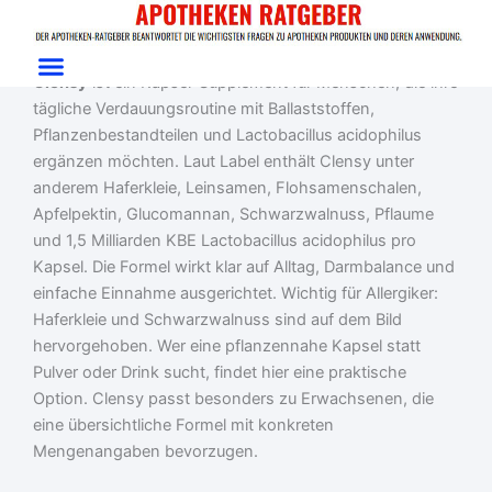
Zum
Start
/
Gesundheit
/ Clensy
Inhalt
Clensy im Test: Ballaststoff-Kapseln für den Alltag
springen
Clensy
ist ein Kapsel-Supplement für Menschen, die ihre
tägliche Verdauungsroutine mit Ballaststoffen,
Pflanzenbestandteilen und Lactobacillus acidophilus
ergänzen möchten. Laut Label enthält Clensy unter
anderem Haferkleie, Leinsamen, Flohsamenschalen,
Apfelpektin, Glucomannan, Schwarzwalnuss, Pflaume
und 1,5 Milliarden KBE Lactobacillus acidophilus pro
Kapsel. Die Formel wirkt klar auf Alltag, Darmbalance und
einfache Einnahme ausgerichtet. Wichtig für Allergiker:
Haferkleie und Schwarzwalnuss sind auf dem Bild
hervorgehoben. Wer eine pflanzennahe Kapsel statt
Pulver oder Drink sucht, findet hier eine praktische
Option. Clensy passt besonders zu Erwachsenen, die
eine übersichtliche Formel mit konkreten
Mengenangaben bevorzugen.