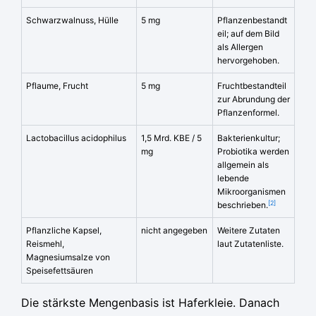
Schwarzwalnuss, Hülle
5 mg
Pflanzenbestandt
eil; auf dem Bild
als Allergen
hervorgehoben.
Pflaume, Frucht
5 mg
Fruchtbestandteil
zur Abrundung der
Pflanzenformel.
Lactobacillus acidophilus
1,5 Mrd. KBE / 5
Bakterienkultur;
mg
Probiotika werden
allgemein als
lebende
Mikroorganismen
[2]
beschrieben.
Pflanzliche Kapsel,
nicht angegeben
Weitere Zutaten
Reismehl,
laut Zutatenliste.
Magnesiumsalze von
Speisefettsäuren
Die stärkste Mengenbasis ist Haferkleie. Danach