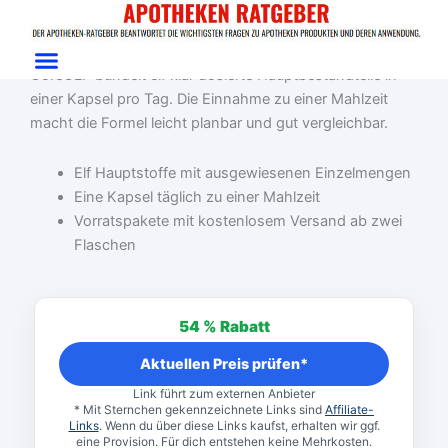
Zum
Start
/
Gewichtsmanagement
/ CoreGLP
Inhalt
CoreGLP Test: Gewichtskontrolle mit klarer Tagesportion
springen
CoreGLP bündelt elf klar dosierte Hauptbestandteile in
einer Kapsel pro Tag. Die Einnahme zu einer Mahlzeit
macht die Formel leicht planbar und gut vergleichbar.
Elf Hauptstoffe mit ausgewiesenen Einzelmengen
Eine Kapsel täglich zu einer Mahlzeit
Vorratspakete mit kostenlosem Versand ab zwei
Flaschen
Ursprünglicher
Aktueller
Preis
Preis
54 %
Rabatt
war:
ist:
79,95 €
36,65 €.
Aktuellen Preis prüfen*
Link führt zum externen Anbieter
* Mit Sternchen gekennzeichnete Links sind
Affiliate-
Links
. Wenn du über diese Links kaufst, erhalten wir ggf.
eine Provision. Für dich entstehen keine Mehrkosten.