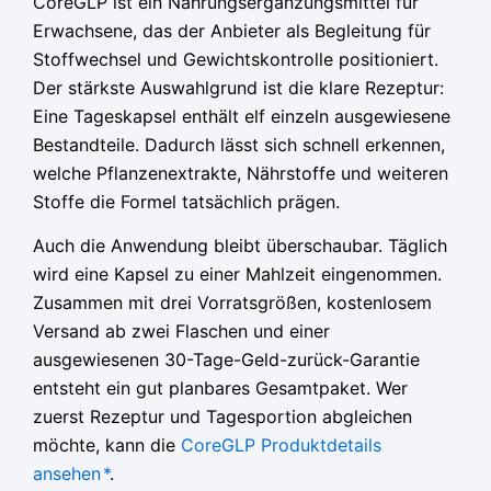
CoreGLP ist ein Nahrungsergänzungsmittel für
Preis
Preis
Preis
Preis
Preis
Preis
Erwachsene, das der Anbieter als Begleitung für
war:
war:
war:
ist:
ist:
ist:
Stoffwechsel und Gewichtskontrolle positioniert.
79,95 €
79,95 €
79,95 €
36,65 €.
36,65 €.
36,65 €.
Der stärkste Auswahlgrund ist die klare Rezeptur:
Eine Tageskapsel enthält elf einzeln ausgewiesene
Bestandteile. Dadurch lässt sich schnell erkennen,
welche Pflanzenextrakte, Nährstoffe und weiteren
Stoffe die Formel tatsächlich prägen.
Auch die Anwendung bleibt überschaubar. Täglich
wird eine Kapsel zu einer Mahlzeit eingenommen.
Zusammen mit drei Vorratsgrößen, kostenlosem
Versand ab zwei Flaschen und einer
ausgewiesenen 30-Tage-Geld-zurück-Garantie
entsteht ein gut planbares Gesamtpaket. Wer
zuerst Rezeptur und Tagesportion abgleichen
möchte, kann die
CoreGLP Produktdetails
ansehen
*
.