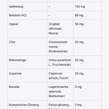
Apfelessig
–
150 mg
Berberin HCL
–
85 mg
Ingwer
Zingiber
50 mg
officinale,
Wurzel
Zimt
Cinnamomum
20 mg
cassia,
Rindenextrakt
Bitterorange
Citrus aurantium
20 mg
L., Fruchtextrakt
Cayenne
Capsicum
20 mg
annum, Frucht
Banaba
Lagerstroemia
5 mg
speciosa,
Blattextrakt
Koreanischer Ginseng
Panax ginseng,
5 mg