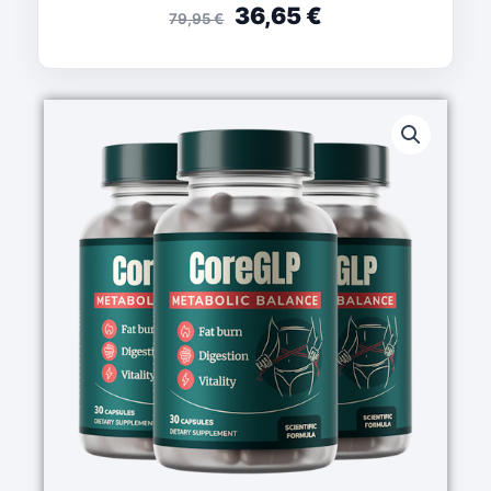
36,65
€
79,95
€