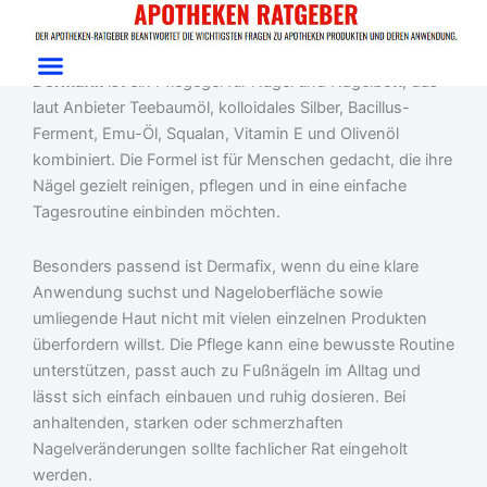
Zum
Start
/
Beauty
/ Dermafix
Inhalt
Dermafix Test: Nagelpflegegel mit Teebaumöl
springen
Dermafix
ist ein Pflegegel für Nägel und Nagelbett, das
laut Anbieter Teebaumöl, kolloidales Silber, Bacillus-
Ferment, Emu-Öl, Squalan, Vitamin E und Olivenöl
kombiniert. Die Formel ist für Menschen gedacht, die ihre
Nägel gezielt reinigen, pflegen und in eine einfache
Tagesroutine einbinden möchten.
Besonders passend ist Dermafix, wenn du eine klare
Anwendung suchst und Nageloberfläche sowie
umliegende Haut nicht mit vielen einzelnen Produkten
überfordern willst. Die Pflege kann eine bewusste Routine
unterstützen, passt auch zu Fußnägeln im Alltag und
lässt sich einfach einbauen und ruhig dosieren. Bei
anhaltenden, starken oder schmerzhaften
Nagelveränderungen sollte fachlicher Rat eingeholt
werden.