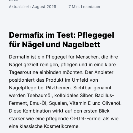
Aktualisiert: August 2026
7 Min. Lesedauer
Ursprünglicher
Ursprünglicher
Ursprünglicher
Aktueller
Aktueller
Aktueller
Preis
Preis
Preis
Preis
Preis
Preis
Dermafix im Test: Pflegegel
war:
war:
war:
ist:
ist:
ist:
für Nägel und Nagelbett
49,90 €
49,90 €
49,90 €
19,99 €.
19,99 €.
19,99 €.
Dermafix ist ein Pflegegel für Menschen, die ihre
Nägel gezielt reinigen, pflegen und in eine klare
Tagesroutine einbinden möchten. Der Anbieter
positioniert das Produkt im Umfeld von
Nagelpflege bei Pilzthemen. Sichtbar genannt
werden Teebaumöl, kolloidales Silber, Bacillus-
Ferment, Emu-Öl, Squalan, Vitamin E und Olivenöl.
Diese Kombination wirkt auf den ersten Blick
stärker wie eine pflegende Öl-Gel-Formel als wie
eine klassische Kosmetikcreme.