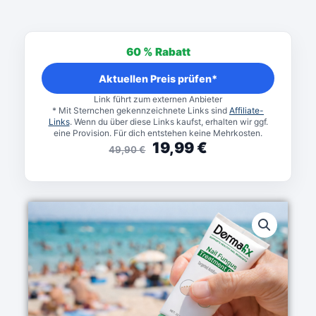
Ursprünglicher
Aktueller
Preis
Preis
60 %
Rabatt
war:
ist:
49,90 €
19,99 €.
Aktuellen Preis prüfen*
Link führt zum externen Anbieter
* Mit Sternchen gekennzeichnete Links sind
Affiliate-
Links
. Wenn du über diese Links kaufst, erhalten wir ggf.
eine Provision. Für dich entstehen keine Mehrkosten.
19,99
€
49,90
€