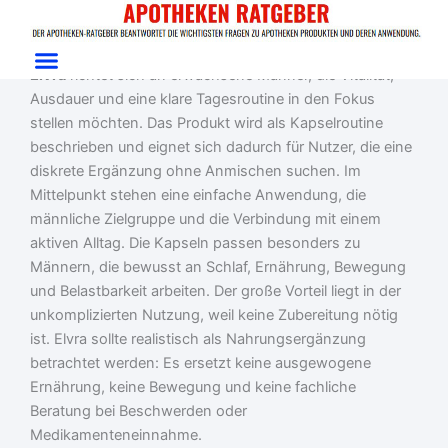
Zum
Start
/
Erwachsenenprobleme
/ Elvra
Inhalt
Elvra im Test: Kapseln für Männer-Routine
springen
Elvra
richtet sich an erwachsene Männer, die Vitalität,
Ausdauer und eine klare Tagesroutine in den Fokus
stellen möchten. Das Produkt wird als Kapselroutine
beschrieben und eignet sich dadurch für Nutzer, die eine
diskrete Ergänzung ohne Anmischen suchen. Im
Mittelpunkt stehen eine einfache Anwendung, die
männliche Zielgruppe und die Verbindung mit einem
aktiven Alltag. Die Kapseln passen besonders zu
Männern, die bewusst an Schlaf, Ernährung, Bewegung
und Belastbarkeit arbeiten. Der große Vorteil liegt in der
unkomplizierten Nutzung, weil keine Zubereitung nötig
ist. Elvra sollte realistisch als Nahrungsergänzung
betrachtet werden: Es ersetzt keine ausgewogene
Ernährung, keine Bewegung und keine fachliche
Beratung bei Beschwerden oder
Medikamenteneinnahme.