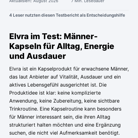
Aktualisiert: August 2026
7 Min. Lesedauer
4 Leser nutzten diesen Testbericht als Entscheidungshilfe
Ursprünglicher
Ursprünglicher
Ursprünglicher
Aktueller
Aktueller
Aktueller
Preis
Preis
Preis
Preis
Preis
Preis
Elvra im Test: Männer-
war:
war:
war:
ist:
ist:
ist:
Kapseln für Alltag, Energie
79,95 €
79,95 €
79,95 €
39,98 €.
39,98 €.
39,98 €.
und Ausdauer
Elvra ist ein Kapselprodukt für erwachsene Männer,
das laut Anbieter auf Vitalität, Ausdauer und ein
aktives Lebensgefühl ausgerichtet ist. Die
Produktidee ist klar: keine komplizierte
Anwendung, keine Zubereitung, keine sichtbare
Trinkroutine. Eine Kapselroutine kann besonders
für Männer interessant sein, die ihren Alltag
strukturiert halten möchten und eine Ergänzung
suchen, die nicht viel Aufmerksamkeit benötigt.