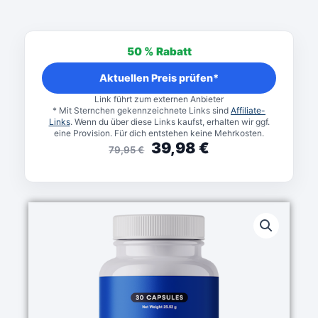
Ursprünglicher
Aktueller
Preis
Preis
50 %
Rabatt
war:
ist:
79,95 €
39,98 €.
Aktuellen Preis prüfen*
Link führt zum externen Anbieter
* Mit Sternchen gekennzeichnete Links sind
Affiliate-
Links
. Wenn du über diese Links kaufst, erhalten wir ggf.
eine Provision. Für dich entstehen keine Mehrkosten.
39,98
€
79,95
€