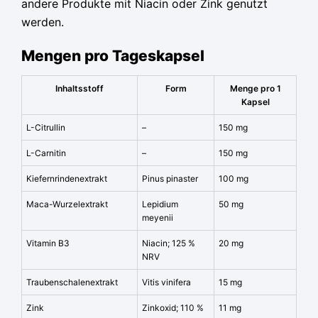
andere Produkte mit Niacin oder Zink genutzt
werden.
Mengen pro Tageskapsel
Inhaltsstoff
Form
Menge pro 1
Kapsel
L-Citrullin
–
150 mg
L-Carnitin
–
150 mg
Kiefernrindenextrakt
Pinus pinaster
100 mg
Maca-Wurzelextrakt
Lepidium
50 mg
meyenii
Vitamin B3
Niacin; 125 %
20 mg
NRV
Traubenschalenextrakt
Vitis vinifera
15 mg
Zink
Zinkoxid; 110 %
11 mg