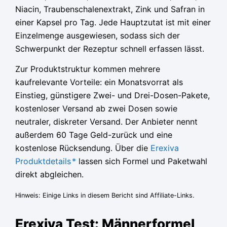
79,95 €
79,95 €
79,95 €
36,65 €.
36,65 €.
36,65 €.
Niacin, Traubenschalenextrakt, Zink und Safran in
einer Kapsel pro Tag. Jede Hauptzutat ist mit einer
Einzelmenge ausgewiesen, sodass sich der
Schwerpunkt der Rezeptur schnell erfassen lässt.
Zur Produktstruktur kommen mehrere
kaufrelevante Vorteile: ein Monatsvorrat als
Einstieg, günstigere Zwei- und Drei-Dosen-Pakete,
kostenloser Versand ab zwei Dosen sowie
neutraler, diskreter Versand. Der Anbieter nennt
außerdem 60 Tage Geld-zurück und eine
kostenlose Rücksendung. Über die
Erexiva
Produktdetails
*
lassen sich Formel und Paketwahl
direkt abgleichen.
Hinweis: Einige Links in diesem Bericht sind Affiliate-Links.
Erexiva Test: Männerformel