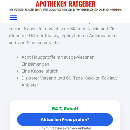
Zum
Start
/
Erwachsenenprobleme
/ Erexiva
Inhalt
Erexiva Test: Männerformel mit Niacin und Zink
springen
Erexiva kombiniert acht klar dosierte Hauptbestandteile
in einer Kapsel für erwachsene Männer. Niacin und Zink
bilden die Nährstoffbasis, ergänzt durch Aminosäuren
und vier Pflanzenextrakte.
Acht Hauptstoffe mit ausgewiesenen
Einzelmengen
Eine Kapsel täglich
Diskreter Versand und 60-Tage-Geld-zurück laut
Anbieter
Ursprünglicher
Aktueller
Preis
Preis
54 %
Rabatt
war:
ist:
79,95 €
36,65 €.
Aktuellen Preis prüfen*
Link führt zum externen Anbieter