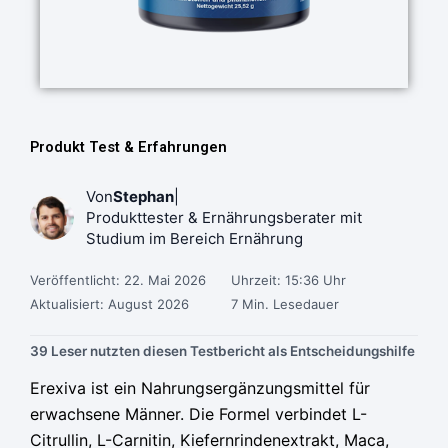
Produkt Test & Erfahrungen
Von
Stephan
|
Produkttester & Ernährungsberater mit
Studium im Bereich Ernährung
Veröffentlicht: 22. Mai 2026
Uhrzeit: 15:36 Uhr
Aktualisiert: August 2026
7 Min. Lesedauer
39 Leser nutzten diesen Testbericht als Entscheidungshilfe
Ursprünglicher
Ursprünglicher
Ursprünglicher
Aktueller
Aktueller
Aktueller
Erexiva ist ein Nahrungsergänzungsmittel für
Preis
Preis
Preis
Preis
Preis
Preis
erwachsene Männer. Die Formel verbindet L-
war:
war:
war:
ist:
ist:
ist:
Citrullin, L-Carnitin, Kiefernrindenextrakt, Maca,