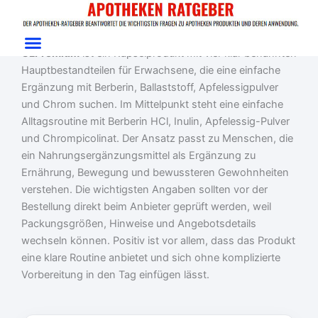
Zum
Start
/
Gewichtsmanagement
/ GLPremium
Inhalt
GLPremium Test: Vier-Zutaten-Formel für Balance
springen
GLPremium
ist ein Kapselprodukt mit vier klar benannten
Hauptbestandteilen für Erwachsene, die eine einfache
Ergänzung mit Berberin, Ballaststoff, Apfelessigpulver
und Chrom suchen. Im Mittelpunkt steht eine einfache
Alltagsroutine mit Berberin HCl, Inulin, Apfelessig-Pulver
und Chrompicolinat. Der Ansatz passt zu Menschen, die
ein Nahrungsergänzungsmittel als Ergänzung zu
Ernährung, Bewegung und bewussteren Gewohnheiten
verstehen. Die wichtigsten Angaben sollten vor der
Bestellung direkt beim Anbieter geprüft werden, weil
Packungsgrößen, Hinweise und Angebotsdetails
wechseln können. Positiv ist vor allem, dass das Produkt
eine klare Routine anbietet und sich ohne komplizierte
Vorbereitung in den Tag einfügen lässt.
Ursprünglicher
Aktueller