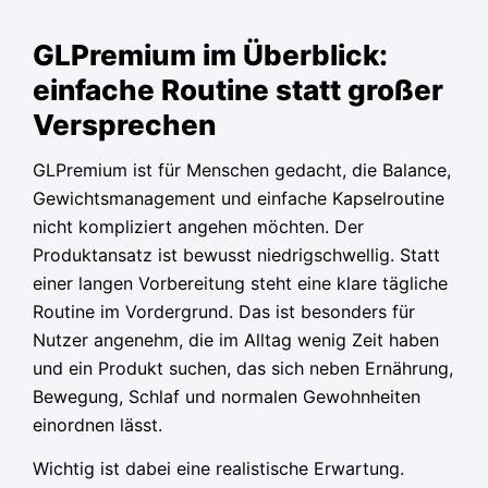
Ursprünglicher
Ursprünglicher
Ursprünglicher
Aktueller
Aktueller
Aktueller
Preis
Preis
Preis
Preis
Preis
Preis
GLPremium im Überblick:
war:
war:
war:
ist:
ist:
ist:
einfache Routine statt großer
79,95 €
79,95 €
79,95 €
39,95 €.
39,95 €.
39,95 €.
Versprechen
GLPremium ist für Menschen gedacht, die Balance,
Gewichtsmanagement und einfache Kapselroutine
nicht kompliziert angehen möchten. Der
Produktansatz ist bewusst niedrigschwellig. Statt
einer langen Vorbereitung steht eine klare tägliche
Routine im Vordergrund. Das ist besonders für
Nutzer angenehm, die im Alltag wenig Zeit haben
und ein Produkt suchen, das sich neben Ernährung,
Bewegung, Schlaf und normalen Gewohnheiten
einordnen lässt.
Wichtig ist dabei eine realistische Erwartung.