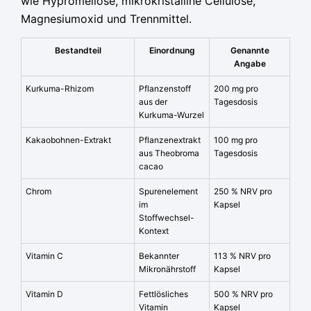
wie Hypromellose, mikrokristalline Cellulose,
Magnesiumoxid und Trennmittel.
Bestandteil
Einordnung
Genannte
Angabe
Kurkuma-Rhizom
Pflanzenstoff
200 mg pro
aus der
Tagesdosis
Kurkuma-Wurzel
Kakaobohnen-Extrakt
Pflanzenextrakt
100 mg pro
aus Theobroma
Tagesdosis
cacao
Chrom
Spurenelement
250 % NRV pro
im
Kapsel
Stoffwechsel-
Kontext
Vitamin C
Bekannter
113 % NRV pro
Mikronährstoff
Kapsel
Vitamin D
Fettlösliches
500 % NRV pro
Vitamin
Kapsel