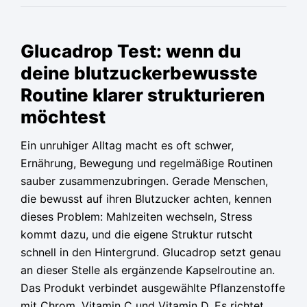
Ursprünglicher
Ursprünglicher
Ursprünglicher
Aktueller
Aktueller
Aktueller
Preis
Preis
Preis
Preis
Preis
Preis
Glucadrop Test: wenn du
war:
war:
war:
ist:
ist:
ist:
deine blutzuckerbewusste
79,95 €
79,95 €
79,95 €
36,65 €.
36,65 €.
36,65 €.
Routine klarer strukturieren
möchtest
Ein unruhiger Alltag macht es oft schwer,
Ernährung, Bewegung und regelmäßige Routinen
sauber zusammenzubringen. Gerade Menschen,
die bewusst auf ihren Blutzucker achten, kennen
dieses Problem: Mahlzeiten wechseln, Stress
kommt dazu, und die eigene Struktur rutscht
schnell in den Hintergrund. Glucadrop setzt genau
an dieser Stelle als ergänzende Kapselroutine an.
Das Produkt verbindet ausgewählte Pflanzenstoffe
mit Chrom, Vitamin C und Vitamin D. Es richtet