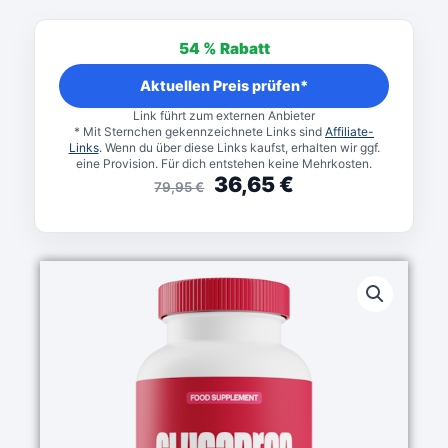
Ursprünglicher
Aktueller
Preis
Preis
54 %
Rabatt
war:
ist:
79,95 €
36,65 €.
Aktuellen Preis prüfen*
Link führt zum externen Anbieter
* Mit Sternchen gekennzeichnete Links sind
Affiliate-
Links
. Wenn du über diese Links kaufst, erhalten wir ggf.
eine Provision. Für dich entstehen keine Mehrkosten.
36,65
€
79,95
€