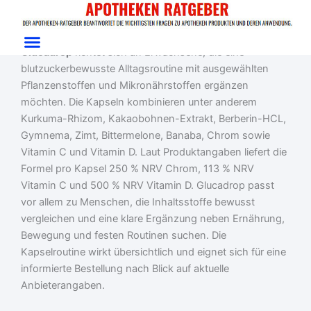
Zum
Start
/
Blutzucker
/ Glucadrop
Inhalt
Glucadrop Test: Kapseln für blutzuckerbewusste Routinen
springen
Glucadrop
richtet sich an Erwachsene, die eine
blutzuckerbewusste Alltagsroutine mit ausgewählten
Pflanzenstoffen und Mikronährstoffen ergänzen
möchten. Die Kapseln kombinieren unter anderem
Kurkuma-Rhizom, Kakaobohnen-Extrakt, Berberin-HCL,
Gymnema, Zimt, Bittermelone, Banaba, Chrom sowie
Vitamin C und Vitamin D. Laut Produktangaben liefert die
Formel pro Kapsel 250 % NRV Chrom, 113 % NRV
Vitamin C und 500 % NRV Vitamin D. Glucadrop passt
vor allem zu Menschen, die Inhaltsstoffe bewusst
vergleichen und eine klare Ergänzung neben Ernährung,
Bewegung und festen Routinen suchen. Die
Kapselroutine wirkt übersichtlich und eignet sich für eine
informierte Bestellung nach Blick auf aktuelle
Anbieterangaben.