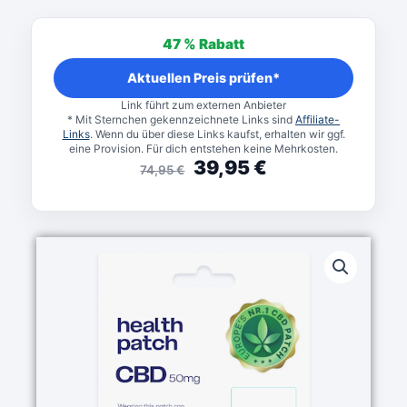
Ursprünglicher
Aktueller
Preis
Preis
47 %
Rabatt
war:
ist:
74,95 €
39,95 €.
Aktuellen Preis prüfen*
Link führt zum externen Anbieter
* Mit Sternchen gekennzeichnete Links sind
Affiliate-
Links
. Wenn du über diese Links kaufst, erhalten wir ggf.
eine Provision. Für dich entstehen keine Mehrkosten.
39,95
€
74,95
€