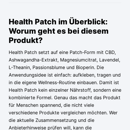
Ursprünglicher
Ursprünglicher
Ursprünglicher
Aktueller
Aktueller
Aktueller
Preis
Preis
Preis
Preis
Preis
Preis
Health Patch im Überblick:
war:
war:
war:
ist:
ist:
ist:
Worum geht es bei diesem
74,95 €
74,95 €
74,95 €
39,95 €.
39,95 €.
39,95 €.
Produkt?
Health Patch setzt auf eine Patch-Form mit CBD,
Ashwagandha-Extrakt, Magnesiumcitrat, Lavendel,
L-Theanin, Passionsblume und Bioperin. Die
Anwendungsidee ist einfach: aufkleben, tragen und
in die eigene Wellness-Routine einbauen. Damit ist
Health Patch kein einzelner Nährstoff, sondern eine
kombinierte Formel. Genau das macht das Produkt
für Menschen spannend, die nicht viele
verschiedene Produkte vergleichen möchten. Wer
die aktuelle Zusammensetzung und die
Anbieterhinweise prüfen will, kann die