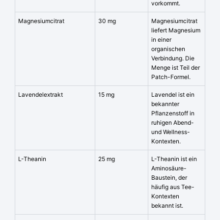
vorkommt.
Magnesiumcitrat
30 mg
Magnesiumcitrat
liefert Magnesium
in einer
organischen
Verbindung. Die
Menge ist Teil der
Patch-Formel.
Lavendelextrakt
15 mg
Lavendel ist ein
bekannter
Pflanzenstoff in
ruhigen Abend-
und Wellness-
Kontexten.
L-Theanin
25 mg
L-Theanin ist ein
Aminosäure-
Baustein, der
häufig aus Tee-
Kontexten
bekannt ist.