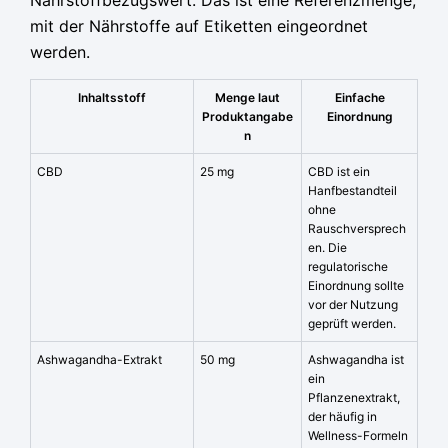
Nährstoffbezugswert. Das ist eine Referenzmenge,
mit der Nährstoffe auf Etiketten eingeordnet
werden.
Inhaltsstoff
Menge laut
Einfache
Produktangabe
Einordnung
n
CBD
25 mg
CBD ist ein
Hanfbestandteil
ohne
Rauschversprech
en. Die
regulatorische
Einordnung sollte
vor der Nutzung
geprüft werden.
Ashwagandha-Extrakt
50 mg
Ashwagandha ist
ein
Pflanzenextrakt,
der häufig in
Wellness-Formeln