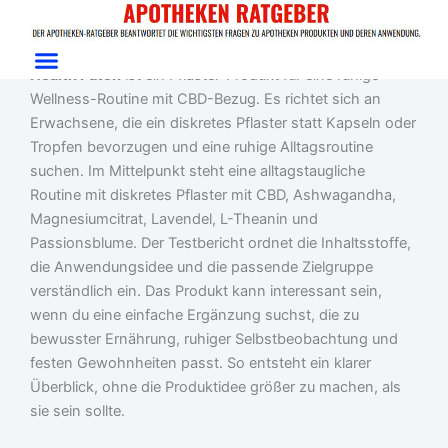
Zum
Start
/
Gesundheit
/ Health Patch
Inhalt
Health Patch Test: Wellness-Pflaster mit CBD-Bezug
springen
Health Patch
ist ein Pflaster-Produkt für eine ruhige
Wellness-Routine mit CBD-Bezug. Es richtet sich an
Erwachsene, die ein diskretes Pflaster statt Kapseln oder
Tropfen bevorzugen und eine ruhige Alltagsroutine
suchen. Im Mittelpunkt steht eine alltagstaugliche
Routine mit diskretes Pflaster mit CBD, Ashwagandha,
Magnesiumcitrat, Lavendel, L-Theanin und
Passionsblume. Der Testbericht ordnet die Inhaltsstoffe,
die Anwendungsidee und die passende Zielgruppe
verständlich ein. Das Produkt kann interessant sein,
wenn du eine einfache Ergänzung suchst, die zu
bewusster Ernährung, ruhiger Selbstbeobachtung und
festen Gewohnheiten passt. So entsteht ein klarer
Überblick, ohne die Produktidee größer zu machen, als
sie sein sollte.