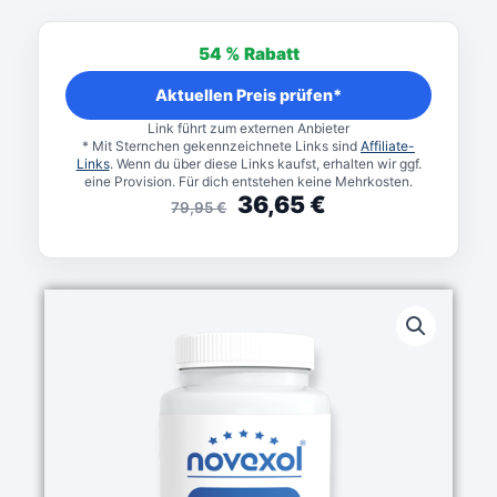
Ursprünglicher
Aktueller
Preis
Preis
54 %
Rabatt
war:
ist:
79,95 €
36,65 €.
Aktuellen Preis prüfen*
Link führt zum externen Anbieter
* Mit Sternchen gekennzeichnete Links sind
Affiliate-
Links
. Wenn du über diese Links kaufst, erhalten wir ggf.
eine Provision. Für dich entstehen keine Mehrkosten.
36,65
€
79,95
€