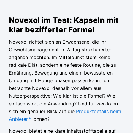
Ursprünglicher
Ursprünglicher
Ursprünglicher
Aktueller
Aktueller
Aktueller
Preis
Preis
Preis
Preis
Preis
Preis
Novexol im Test: Kapseln mit
war:
war:
war:
ist:
ist:
ist:
klar bezifferter Formel
79,95 €
79,95 €
79,95 €
36,65 €.
36,65 €.
36,65 €.
Novexol richtet sich an Erwachsene, die ihr
Gewichtsmanagement im Alltag strukturierter
angehen möchten. Im Mittelpunkt steht keine
radikale Diät, sondern eine feste Routine, die zu
Ernährung, Bewegung und einem bewussteren
Umgang mit Hungerphasen passen kann. Ich
betrachte Novexol deshalb vor allem aus
Nutzerperspektive: Wie klar ist die Formel? Wie
einfach wirkt die Anwendung? Und für wen kann
sich ein genauer Blick auf die
Produktdetails beim
Anbieter
*
lohnen?
Novexol bietet eine klare Inhaltsstofftabelle auf