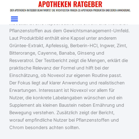
Zum
Start
/
Gewichtsmanagement
/ Novexol
Inhalt
Novexol im Test: Chrom & Pflanzenstoffe
springen
Novexol
ist eine Kapselroutine mit Chrom und mehreren
Pflanzenstoffen aus dem Gewichtsmanagement-Umfeld.
Laut Produktbild enthält eine Kapsel unter anderem
Grüntee-Extrakt, Apfelessig, Berberin-HCl, Ingwer, Zimt,
Bitterorange, Cayenne, Banaba, Ginseng und
Resveratrol. Der Testbericht zeigt die Mengen, erklärt die
praktische Relevanz der Formel und hilft bei der
Einschätzung, ob Novexol zur eigenen Routine passt.
Der Fokus liegt auf klarer Anwendung und realistischen
Erwartungen. Interessant ist Novexol vor allem für
Nutzer, die konkrete Labelangaben wünschen und ein
Supplement als kleinen Baustein neben Ernährung und
Bewegung verstehen. Zusätzlich zeigt der Bericht,
worauf empfindliche Nutzer bei Pflanzenstoffen und
Chrom besonders achten sollten.