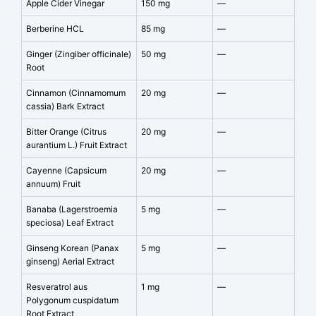
Apple Cider Vinegar
150 mg
—
Berberine HCL
85 mg
—
Ginger (Zingiber officinale)
50 mg
—
Root
Cinnamon (Cinnamomum
20 mg
—
cassia) Bark Extract
Bitter Orange (Citrus
20 mg
—
aurantium L.) Fruit Extract
Cayenne (Capsicum
20 mg
—
annuum) Fruit
Banaba (Lagerstroemia
5 mg
—
speciosa) Leaf Extract
Ginseng Korean (Panax
5 mg
—
ginseng) Aerial Extract
Resveratrol aus
1 mg
—
Polygonum cuspidatum
Root Extract