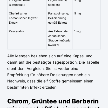
Königinblumen-
Lagerstroemia
5 mg
Blattextrakt
speciosa
Oberirdischer
Panax ginseng;
5 mg
Koreanischer-Ingwer-
Bezeichnung
Extrakt
gemäß Etikett
Resveratrol
Aus Extrakt der
1 mg
Japanischen
Staudenknöteric
hwurzel
Alle Mengen beziehen sich auf eine Kapsel und
damit auf die bestätigte Tagesportion. Die Tabelle
dient dem Vergleich. Sie ist weder eine
Empfehlung für höhere Dosierungen noch ein
Nachweis, dass die elf Stoffe gemeinsam einen
bestimmten Effekt erzielen.
Chrom, Grüntee und Berberin