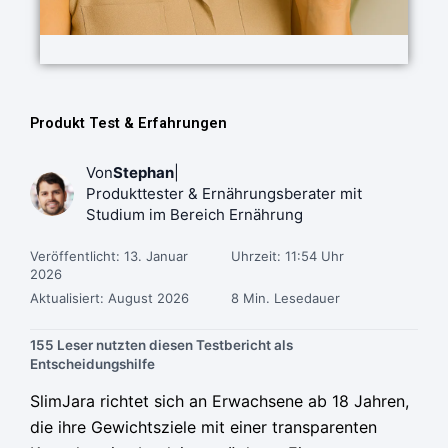
Produkt Test & Erfahrungen
Von
Stephan
|
Produkttester & Ernährungsberater mit
Studium im Bereich Ernährung
Veröffentlicht: 13. Januar
Uhrzeit: 11:54 Uhr
2026
Aktualisiert: August 2026
8 Min. Lesedauer
155 Leser nutzten diesen Testbericht als
Entscheidungshilfe
Ursprünglicher
Ursprünglicher
Ursprünglicher
Aktueller
Aktueller
Aktueller
SlimJara richtet sich an Erwachsene ab 18 Jahren,
Preis
Preis
Preis
Preis
Preis
Preis
die ihre Gewichtsziele mit einer transparenten
war:
war:
war:
ist:
ist:
ist: