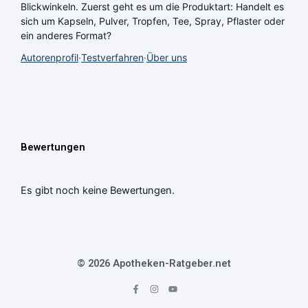
Blickwinkeln. Zuerst geht es um die Produktart: Handelt es
sich um Kapseln, Pulver, Tropfen, Tee, Spray, Pflaster oder
ein anderes Format?
Autorenprofil
·
Testverfahren
·
Über uns
Bewertungen
Es gibt noch keine Bewertungen.
© 2026 Apotheken-Ratgeber.net
F
I
Y
a
n
o
c
s
u