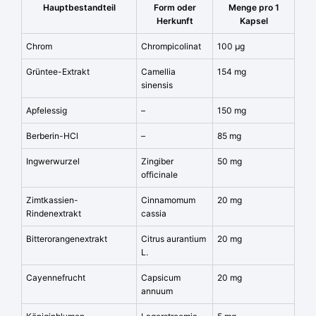
Hauptbestandteil
Form oder
Menge pro 1
Herkunft
Kapsel
Chrom
Chrompicolinat
100 µg
Grüntee-Extrakt
Camellia
154 mg
sinensis
Apfelessig
–
150 mg
Berberin-HCl
–
85 mg
Ingwerwurzel
Zingiber
50 mg
officinale
Zimtkassien-
Cinnamomum
20 mg
Rindenextrakt
cassia
Bitterorangenextrakt
Citrus aurantium
20 mg
L.
Cayennefrucht
Capsicum
20 mg
annuum