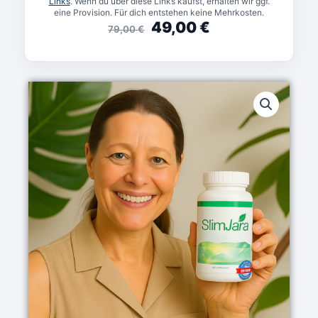
Links
. Wenn du über diese Links kaufst, erhalten wir ggf.
eine Provision. Für dich entstehen keine Mehrkosten.
49,00
€
79,00
€