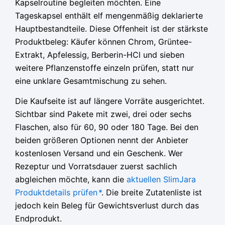
Kapselroutine begleiten möchten. Eine
79,00 €
79,00 €
79,00 €
49,00 €.
49,00 €.
49,00 €.
Tageskapsel enthält elf mengenmäßig deklarierte
Hauptbestandteile. Diese Offenheit ist der stärkste
Produktbeleg: Käufer können Chrom, Grüntee-
Extrakt, Apfelessig, Berberin-HCl und sieben
weitere Pflanzenstoffe einzeln prüfen, statt nur
eine unklare Gesamtmischung zu sehen.
Die Kaufseite ist auf längere Vorräte ausgerichtet.
Sichtbar sind Pakete mit zwei, drei oder sechs
Flaschen, also für 60, 90 oder 180 Tage. Bei den
beiden größeren Optionen nennt der Anbieter
kostenlosen Versand und ein Geschenk. Wer
Rezeptur und Vorratsdauer zuerst sachlich
abgleichen möchte, kann die
aktuellen SlimJara
Produktdetails prüfen
*
. Die breite Zutatenliste ist
jedoch kein Beleg für Gewichtsverlust durch das
Endprodukt.