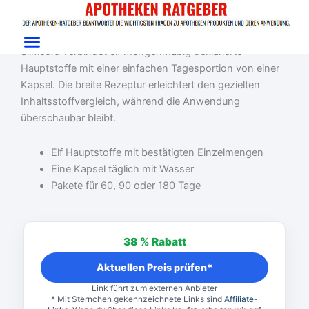
Zum
Start
/
Gewichtsmanagement
/ SlimJara
Inhalt
SlimJara Test: Gewichtsziele mit elf Hauptstoffen
springen
SlimJara verbindet elf mengenmäßig deklarierte
Hauptstoffe mit einer einfachen Tagesportion von einer
Kapsel. Die breite Rezeptur erleichtert den gezielten
Inhaltsstoffvergleich, während die Anwendung
überschaubar bleibt.
Elf Hauptstoffe mit bestätigten Einzelmengen
Eine Kapsel täglich mit Wasser
Pakete für 60, 90 oder 180 Tage
Ursprünglicher
Aktueller
Preis
Preis
38 %
Rabatt
war:
ist:
79,00 €
49,00 €.
Aktuellen Preis prüfen*
Link führt zum externen Anbieter
* Mit Sternchen gekennzeichnete Links sind
Affiliate-