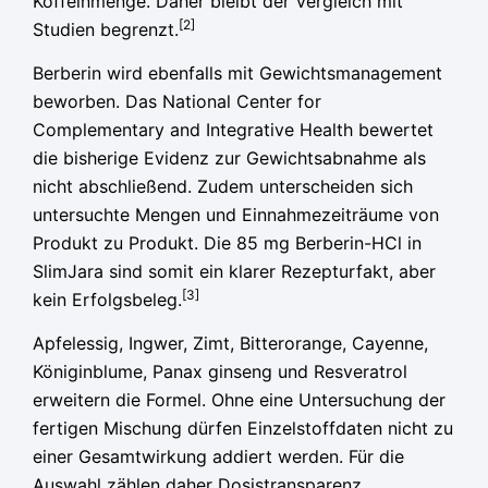
Koffeinmenge. Daher bleibt der Vergleich mit
[2]
Studien begrenzt.
Berberin wird ebenfalls mit Gewichtsmanagement
beworben. Das National Center for
Complementary and Integrative Health bewertet
die bisherige Evidenz zur Gewichtsabnahme als
nicht abschließend. Zudem unterscheiden sich
untersuchte Mengen und Einnahmezeiträume von
Produkt zu Produkt. Die 85 mg Berberin-HCl in
SlimJara sind somit ein klarer Rezepturfakt, aber
[3]
kein Erfolgsbeleg.
Apfelessig, Ingwer, Zimt, Bitterorange, Cayenne,
Königinblume, Panax ginseng und Resveratrol
erweitern die Formel. Ohne eine Untersuchung der
fertigen Mischung dürfen Einzelstoffdaten nicht zu
einer Gesamtwirkung addiert werden. Für die
Auswahl zählen daher Dosistransparenz,