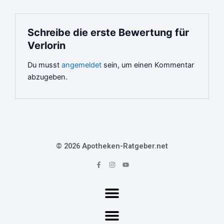
Schreibe die erste Bewertung für
Verlorin
Du musst
angemeldet
sein, um einen Kommentar
abzugeben.
© 2026 Apotheken-Ratgeber.net
F
I
Y
a
n
o
c
s
u
e
t
t
b
a
u
o
g
b
o
r
e
k
a
-
m
f