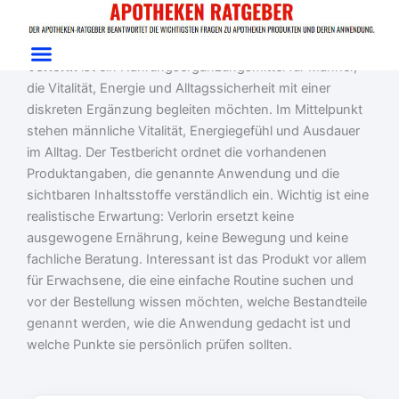
Zum
Start
/
Erwachsenenprobleme
/ Verlorin
Inhalt
Verlorin Test: Männer-Routine sachlich erklärt
springen
Verlorin
ist ein Nahrungsergänzungsmittel für Männer,
die Vitalität, Energie und Alltagssicherheit mit einer
diskreten Ergänzung begleiten möchten. Im Mittelpunkt
stehen männliche Vitalität, Energiegefühl und Ausdauer
im Alltag. Der Testbericht ordnet die vorhandenen
Produktangaben, die genannte Anwendung und die
sichtbaren Inhaltsstoffe verständlich ein. Wichtig ist eine
realistische Erwartung: Verlorin ersetzt keine
ausgewogene Ernährung, keine Bewegung und keine
fachliche Beratung. Interessant ist das Produkt vor allem
für Erwachsene, die eine einfache Routine suchen und
vor der Bestellung wissen möchten, welche Bestandteile
genannt werden, wie die Anwendung gedacht ist und
welche Punkte sie persönlich prüfen sollten.
Ursprünglicher
Aktueller