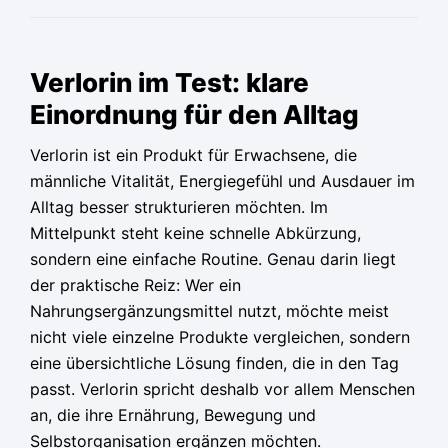
Ursprünglicher
Ursprünglicher
Ursprünglicher
Aktueller
Aktueller
Aktueller
Preis
Preis
Preis
Preis
Preis
Preis
Verlorin im Test: klare
war:
war:
war:
ist:
ist:
ist:
Einordnung für den Alltag
79,95 €
79,95 €
79,95 €
36,65 €.
36,65 €.
36,65 €.
Verlorin ist ein Produkt für Erwachsene, die
männliche Vitalität, Energiegefühl und Ausdauer im
Alltag besser strukturieren möchten. Im
Mittelpunkt steht keine schnelle Abkürzung,
sondern eine einfache Routine. Genau darin liegt
der praktische Reiz: Wer ein
Nahrungsergänzungsmittel nutzt, möchte meist
nicht viele einzelne Produkte vergleichen, sondern
eine übersichtliche Lösung finden, die in den Tag
passt. Verlorin spricht deshalb vor allem Menschen
an, die ihre Ernährung, Bewegung und
Selbstorganisation ergänzen möchten.