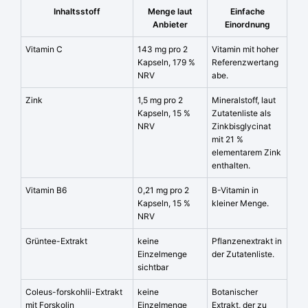
Inhaltsstoff
Menge laut
Einfache
Anbieter
Einordnung
Vitamin C
143 mg pro 2
Vitamin mit hoher
Kapseln, 179 %
Referenzwertang
NRV
abe.
Zink
1,5 mg pro 2
Mineralstoff, laut
Kapseln, 15 %
Zutatenliste als
NRV
Zinkbisglycinat
mit 21 %
elementarem Zink
enthalten.
Vitamin B6
0,21 mg pro 2
B-Vitamin in
Kapseln, 15 %
kleiner Menge.
NRV
Grüntee-Extrakt
keine
Pflanzenextrakt in
Einzelmenge
der Zutatenliste.
sichtbar
Coleus-forskohlii-Extrakt
keine
Botanischer
mit Forskolin
Einzelmenge
Extrakt, der zu