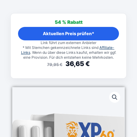
Ursprünglicher
Aktueller
Preis
Preis
54 %
Rabatt
war:
ist:
79,95 €
36,65 €.
Aktuellen Preis prüfen*
Link führt zum externen Anbieter
* Mit Sternchen gekennzeichnete Links sind
Affiliate-
Links
. Wenn du über diese Links kaufst, erhalten wir ggf.
eine Provision. Für dich entstehen keine Mehrkosten.
36,65
€
79,95
€