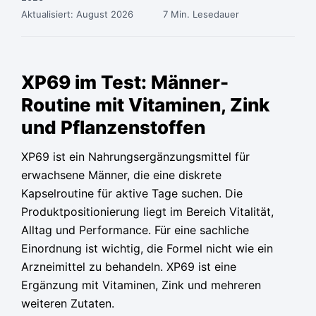
Aktualisiert: August 2026
7 Min. Lesedauer
Ursprünglicher
Ursprünglicher
Aktueller
Aktueller
Preis
Preis
Preis
Preis
XP69 im Test: Männer-
war:
war:
ist:
ist:
Routine mit Vitaminen, Zink
79,95 €
79,95 €
36,65 €.
36,65 €.
und Pflanzenstoffen
XP69 ist ein Nahrungsergänzungsmittel für
erwachsene Männer, die eine diskrete
Kapselroutine für aktive Tage suchen. Die
Produktpositionierung liegt im Bereich Vitalität,
Alltag und Performance. Für eine sachliche
Einordnung ist wichtig, die Formel nicht wie ein
Arzneimittel zu behandeln. XP69 ist eine
Ergänzung mit Vitaminen, Zink und mehreren
weiteren Zutaten.