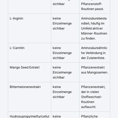
sichtbar
Pflanzenstoff-
Routinen passt.
L-Arginin
keine
Aminosäurebesta
Einzelmenge
ndteil, häufig im
sichtbar
Umfeld aktiver
Männer-Routinen
zu finden.
L-Carnitin
keine
Aminosäureähnlic
Einzelmenge
he Verbindung in
sichtbar
der Zutatenliste.
Mango Seed Extrakt
keine
Pflanzenextrakt
Einzelmenge
aus Mangosamen.
sichtbar
Bittermelonenextrakt
keine
Pflanzenextrakt,
Einzelmenge
der in vielen
sichtbar
Stoffwechsel-
Routinen
auftaucht.
Hydroxypropylmethylcellul
keine
Pflanzliche