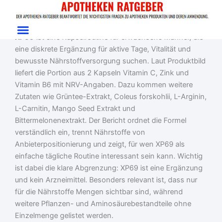
Zum
Start
/
Erwachsenenprobleme
/ XP69
Inhalt
XP69 im Test: Männer-Routine einordnen
springen
XP69
ist eine Kapselroutine für erwachsene Männer, die
eine diskrete Ergänzung für aktive Tage, Vitalität und
bewusste Nährstoffversorgung suchen. Laut Produktbild
liefert die Portion aus 2 Kapseln Vitamin C, Zink und
Vitamin B6 mit NRV-Angaben. Dazu kommen weitere
Zutaten wie Grüntee-Extrakt, Coleus forskohlii, L-Arginin,
L-Carnitin, Mango Seed Extrakt und
Bittermelonenextrakt. Der Bericht ordnet die Formel
verständlich ein, trennt Nährstoffe von
Anbieterpositionierung und zeigt, für wen XP69 als
einfache tägliche Routine interessant sein kann. Wichtig
ist dabei die klare Abgrenzung: XP69 ist eine Ergänzung
und kein Arzneimittel. Besonders relevant ist, dass nur
für die Nährstoffe Mengen sichtbar sind, während
weitere Pflanzen- und Aminosäurebestandteile ohne
Einzelmenge gelistet werden.